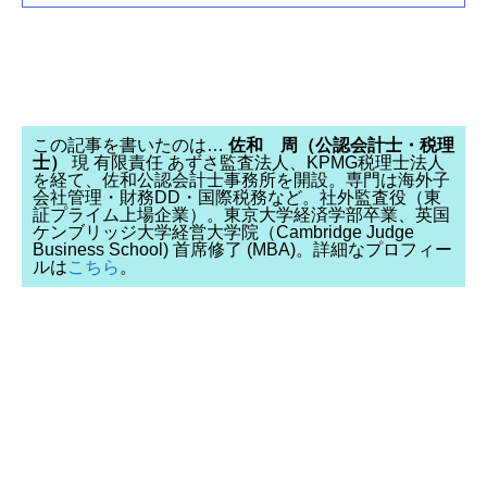
この記事を書いたのは…
佐和 周（公認会計士・税理
士）
現 有限責任 あずさ監査法人、KPMG税理士法人
を経て、佐和公認会計士事務所を開設。専門は海外子
会社管理・財務DD・国際税務など。社外監査役（東
証プライム上場企業）。東京大学経済学部卒業、英国
ケンブリッジ大学経営大学院（Cambridge Judge
Business School) 首席修了 (MBA)。詳細なプロフィー
ルは
こちら
。