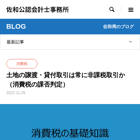
佐和公認会計士事務所

BLOG
佐和周のブログ
最新記事
消費税
土地の譲渡・貸付取引は常に非課税取引か
（消費税の課否判定）
2022.11.29