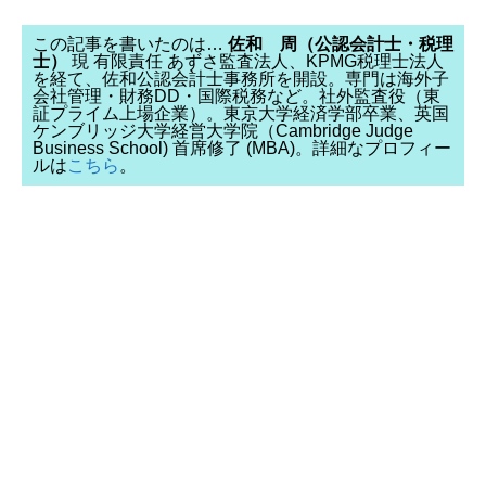
この記事を書いたのは…
佐和 周（公認会計士・税理
士）
現 有限責任 あずさ監査法人、KPMG税理士法人
を経て、佐和公認会計士事務所を開設。専門は海外子
会社管理・財務DD・国際税務など。社外監査役（東
証プライム上場企業）。東京大学経済学部卒業、英国
ケンブリッジ大学経営大学院（Cambridge Judge
Business School) 首席修了 (MBA)。詳細なプロフィー
ルは
こちら
。