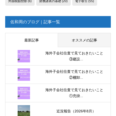
外国税額控除
(6)
財務諸表の基礎
(20)
電子取引
(55)
佐和周のブログ｜記事一覧
最新記事
オススメの記事
海外子会社往査で見ておきたいこと
③建設...
海外子会社往査で見ておきたいこと
②棚卸...
海外子会社往査で見ておきたいこと
①売掛...
近況報告（2026年8月）