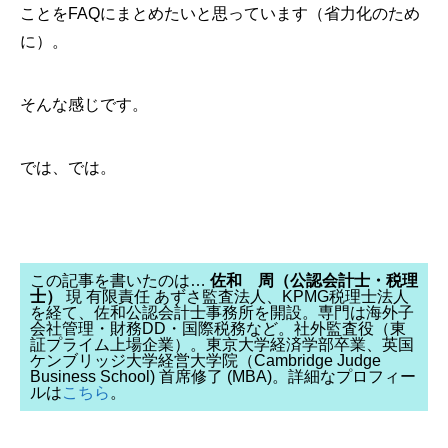
ことをFAQにまとめたいと思っています（省力化のため
に）。
そんな感じです。
では、では。
この記事を書いたのは…
佐和 周（公認会計士・税理
士）
現 有限責任 あずさ監査法人、KPMG税理士法人
を経て、佐和公認会計士事務所を開設。専門は海外子
会社管理・財務DD・国際税務など。社外監査役（東
証プライム上場企業）。東京大学経済学部卒業、英国
ケンブリッジ大学経営大学院（Cambridge Judge
Business School) 首席修了 (MBA)。詳細なプロフィー
ルは
こちら
。