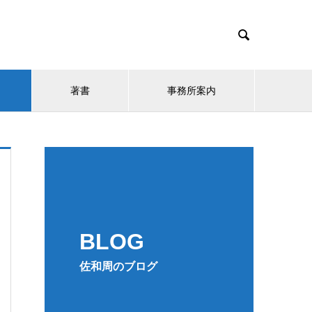

著書
事務所案内
BLOG
佐和周のブログ