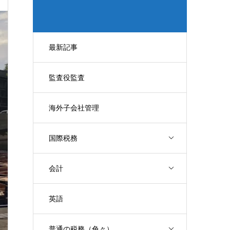
最新記事
監査役監査
海外子会社管理
国際税務
会計
英語
普通の税務（色々）