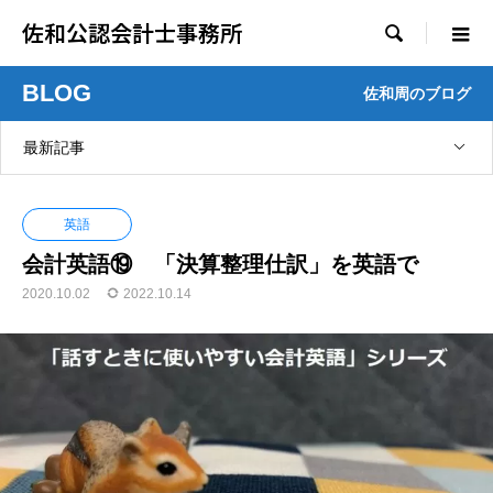
佐和公認会計士事務所

BLOG
佐和周のブログ
最新記事
英語
会計英語⑲ 「決算整理仕訳」を英語で
2020.10.02
2022.10.14