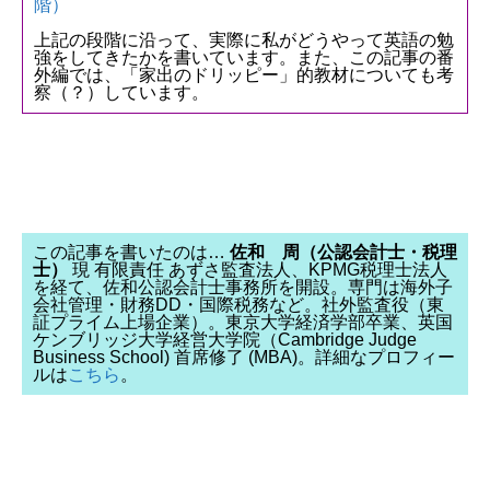
階）
上記の段階に沿って、実際に私がどうやって英語の勉
強をしてきたかを書いています。また、この記事の番
外編では、「家出のドリッピー」的教材についても考
察（？）しています。
この記事を書いたのは…
佐和 周（公認会計士・税理
士）
現 有限責任 あずさ監査法人、KPMG税理士法人
を経て、佐和公認会計士事務所を開設。専門は海外子
会社管理・財務DD・国際税務など。社外監査役（東
証プライム上場企業）。東京大学経済学部卒業、英国
ケンブリッジ大学経営大学院（Cambridge Judge
Business School) 首席修了 (MBA)。詳細なプロフィー
ルは
こちら
。