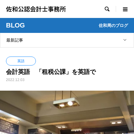
佐和公認会計士事務所

BLOG
佐和周のブログ
最新記事
英語
会計英語 「租税公課」を英語で
2022.12.03