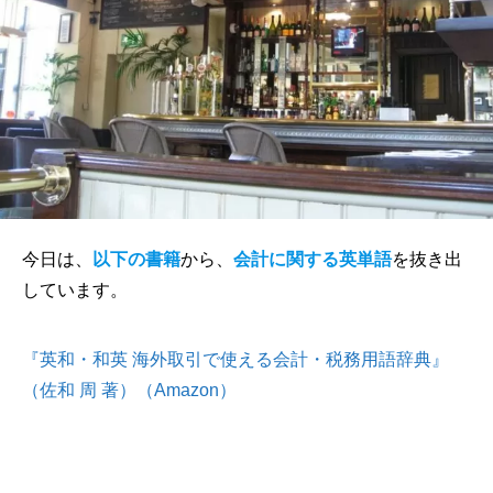
今日は、
以下の書籍
から、
会計に関する英単語
を抜き出
しています。
『英和・和英 海外取引で使える会計・税務用語辞典』
（佐和 周 著）（Amazon）