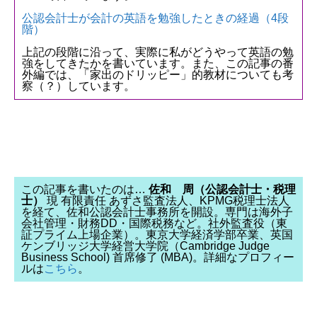
公認会計士が会計の英語を勉強したときの経過（4段
階）
上記の段階に沿って、実際に私がどうやって英語の勉
強をしてきたかを書いています。また、この記事の番
外編では、「家出のドリッピー」的教材についても考
察（？）しています。
この記事を書いたのは…
佐和 周（公認会計士・税理
士）
現 有限責任 あずさ監査法人、KPMG税理士法人
を経て、佐和公認会計士事務所を開設。専門は海外子
会社管理・財務DD・国際税務など。社外監査役（東
証プライム上場企業）。東京大学経済学部卒業、英国
ケンブリッジ大学経営大学院（Cambridge Judge
Business School) 首席修了 (MBA)。詳細なプロフィー
ルは
こちら
。