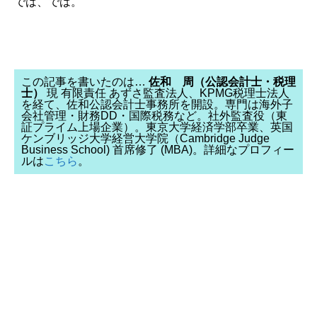
では、では。
この記事を書いたのは…
佐和 周（公認会計士・税理
士）
現 有限責任 あずさ監査法人、KPMG税理士法人
を経て、佐和公認会計士事務所を開設。専門は海外子
会社管理・財務DD・国際税務など。社外監査役（東
証プライム上場企業）。東京大学経済学部卒業、英国
ケンブリッジ大学経営大学院（Cambridge Judge
Business School) 首席修了 (MBA)。詳細なプロフィー
ルは
こちら
。