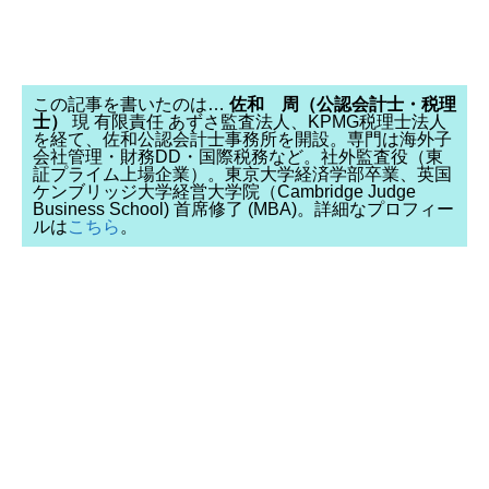
この記事を書いたのは…
佐和 周（公認会計士・税理
士）
現 有限責任 あずさ監査法人、KPMG税理士法人
を経て、佐和公認会計士事務所を開設。専門は海外子
会社管理・財務DD・国際税務など。社外監査役（東
証プライム上場企業）。東京大学経済学部卒業、英国
ケンブリッジ大学経営大学院（Cambridge Judge
Business School) 首席修了 (MBA)。詳細なプロフィー
ルは
こちら
。