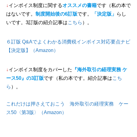
↓
インボイス制度に関する
オススメの書籍
です（私の本で
はないです。
制度開始後の6訂版
です。
「決定版」
らし
いです。3訂版の紹介記事は
こちら
）。
６訂版 Q&Aでよくわかる消費税インボイス対応要点ナビ
【決定版】（Amazon）
↓
インボイス制度をカバーした
『海外取引の経理実務 ケ
ース50』の3訂版
です（私の本です。紹介記事は
こち
ら
）。
これだけは押さえておこう 海外取引の経理実務 ケー
ス50〈第3版〉（Amazon）