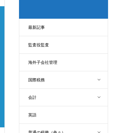
最新記事
監査役監査
海外子会社管理
国際税務
会計
英語
普通の税務（色々）