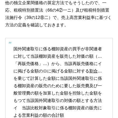
他の独立企業間価格の算定方法でもそうしたので、一
応、租税特別措置法（66の4②一ニ）及び租税特別措置
法施行令（39の12⑧二）で、売上高営業利益率に基づく
方法の定義を確認しておきます。
国外関連取引に係る棚卸資産の買手が非関連者
に対して当該棚卸資産を販売した対価の額（…
「再販売価格」…）から、当該再販売価格にイ
に掲げる金額のロに掲げる金額に対する
割合
…
を乗じて計算した金額に当該国外関連取引に係
る棚卸資産の販売のために要した販売費及び一
般管理費の額を加算した金額を控除した金額を
もつて当該国外関連取引の対価の額とする方法
イ 当該比較対象取引に係る棚卸資産の販売に
よる営業利益の額の合計額