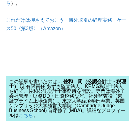
ら
）。
これだけは押さえておこう 海外取引の経理実務 ケー
ス50〈第3版〉（Amazon）
この記事を書いたのは…
佐和 周（公認会計士・税理
士）
現 有限責任 あずさ監査法人、KPMG税理士法人
を経て、佐和公認会計士事務所を開設。専門は海外子
会社管理・財務DD・国際税務など。社外監査役（東
証プライム上場企業）。東京大学経済学部卒業、英国
ケンブリッジ大学経営大学院（Cambridge Judge
Business School) 首席修了 (MBA)。詳細なプロフィー
ルは
こちら
。