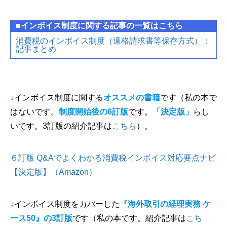
■インボイス制度に関する記事の一覧はこちら
消費税のインボイス制度（適格請求書等保存方式）：
記事まとめ
↓
インボイス制度に関する
オススメの書籍
です（私の本で
はないです。
制度開始後の6訂版
です。
「決定版」
らし
いです。3訂版の紹介記事は
こちら
）。
６訂版 Q&Aでよくわかる消費税インボイス対応要点ナビ
【決定版】（Amazon）
↓
インボイス制度をカバーした
『海外取引の経理実務 ケ
ース50』の3訂版
です（私の本です。紹介記事は
こち