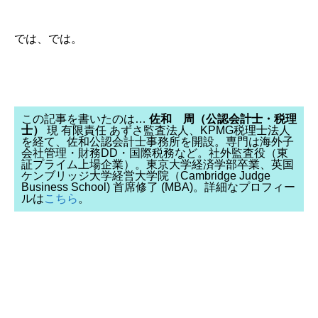
では、では。
この記事を書いたのは…
佐和 周（公認会計士・税理
士）
現 有限責任 あずさ監査法人、KPMG税理士法人
を経て、佐和公認会計士事務所を開設。専門は海外子
会社管理・財務DD・国際税務など。社外監査役（東
証プライム上場企業）。東京大学経済学部卒業、英国
ケンブリッジ大学経営大学院（Cambridge Judge
Business School) 首席修了 (MBA)。詳細なプロフィー
ルは
こちら
。