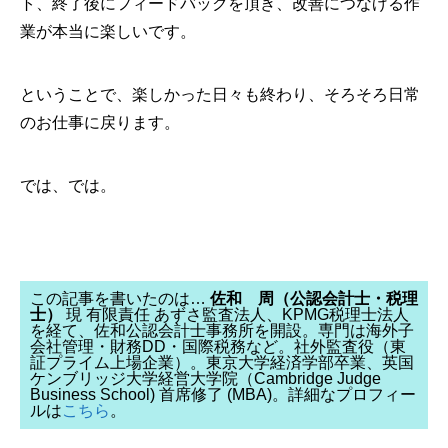
ト、終了後にフィードバックを頂き、改善につなげる作
業が本当に楽しいです。
ということで、楽しかった日々も終わり、そろそろ日常
のお仕事に戻ります。
では、では。
この記事を書いたのは…
佐和 周（公認会計士・税理
士）
現 有限責任 あずさ監査法人、KPMG税理士法人
を経て、佐和公認会計士事務所を開設。専門は海外子
会社管理・財務DD・国際税務など。社外監査役（東
証プライム上場企業）。東京大学経済学部卒業、英国
ケンブリッジ大学経営大学院（Cambridge Judge
Business School) 首席修了 (MBA)。詳細なプロフィー
ルは
こちら
。