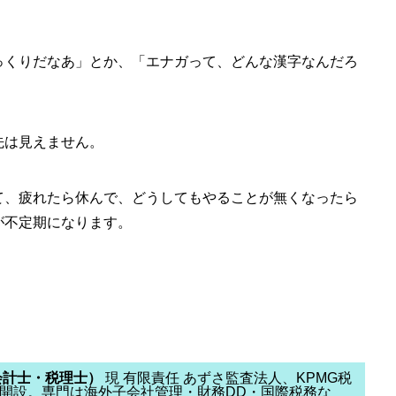
っくりだなあ」とか、「エナガって、どんな漢字なんだろ
先は見えません。
て、疲れたら休んで、どうしてもやることが無くなったら
が不定期になります。
会計士・税理士）
現 有限責任 あずさ監査法人、KPMG税
開設。専門は海外子会社管理・財務DD・国際税務な