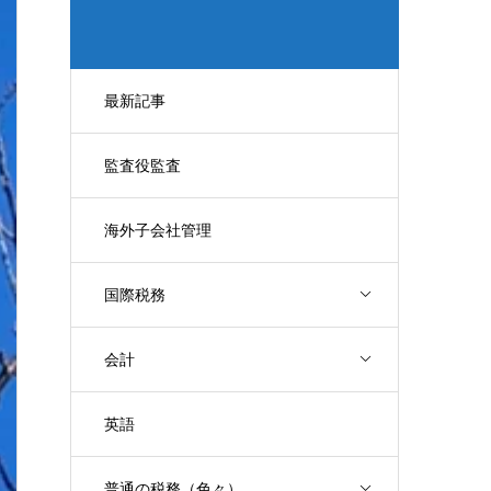
最新記事
監査役監査
海外子会社管理
国際税務
会計
英語
普通の税務（色々）