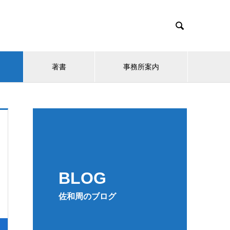

著書
事務所案内
BLOG
佐和周のブログ