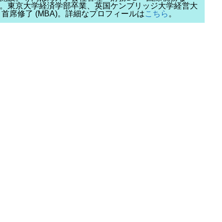
。東京大学経済学部卒業、英国ケンブリッジ大学経営大
chool) 首席修了 (MBA)。詳細なプロフィールは
こちら
。