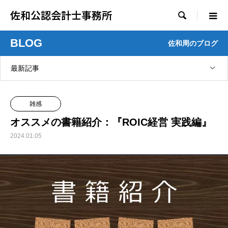
佐和公認会計士事務所

BLOG
佐和周のブログ
最新記事
雑感
オススメの書籍紹介：『ROIC経営 実践編』
2024.01.05