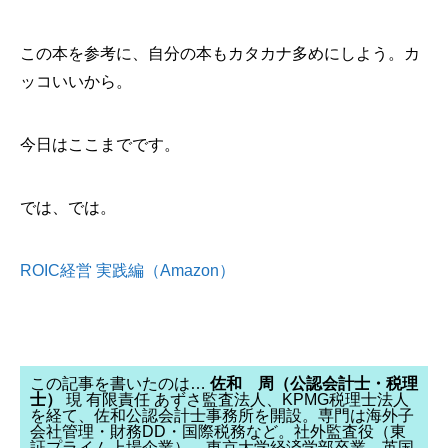
この本を参考に、自分の本もカタカナ多めにしよう。カ
ッコいいから。
今日はここまでです。
では、では。
ROIC経営 実践編（Amazon）
この記事を書いたのは…
佐和 周（公認会計士・税理
士）
現 有限責任 あずさ監査法人、KPMG税理士法人
を経て、佐和公認会計士事務所を開設。専門は海外子
会社管理・財務DD・国際税務など。社外監査役（東
証プライム上場企業）。東京大学経済学部卒業、英国