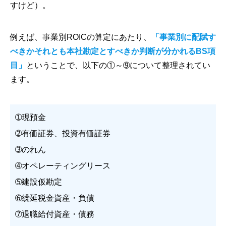
すけど）。
例えば、事業別ROICの算定にあたり、
「事業別に配賦す
べきかそれとも本社勘定とすべきか判断が分かれるBS項
目」
ということで、以下の①～➈について整理されてい
ます。
➀現預金
➁有価証券、投資有価証券
➂のれん
➃オペレーティングリース
➄建設仮勘定
➅繰延税金資産・負債
➆退職給付資産・債務