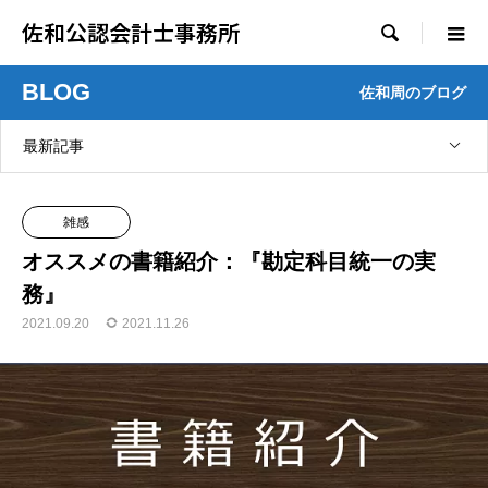
佐和公認会計士事務所

BLOG
佐和周のブログ
最新記事
雑感
オススメの書籍紹介：『勘定科目統一の実
務』
2021.09.20
2021.11.26