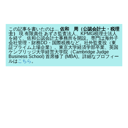
この記事を書いたのは…
佐和 周（公認会計士・税理
士）
現 有限責任 あずさ監査法人、KPMG税理士法人
を経て、佐和公認会計士事務所を開設。専門は海外子
会社管理・財務DD・国際税務など。社外監査役（東
証プライム上場企業）。東京大学経済学部卒業、英国
ケンブリッジ大学経営大学院（Cambridge Judge
Business School) 首席修了 (MBA)。詳細なプロフィー
ルは
こちら
。