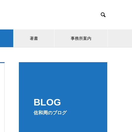

著書
事務所案内
BLOG
佐和周のブログ