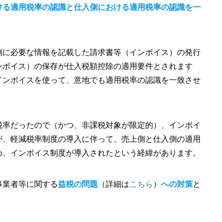
ける適用税率の認識と仕入側における適用税率の認識を一
側に必要な情報を記載した請求書等（インボイス）の発行
ンボイス）の保存が仕入税額控除の適用要件とされます
インボイスを使って、意地でも適用税率の認識を一致させ
税率だったので（かつ、非課税対象が限定的）、インボイ
が、軽減税率制度の導入に伴って、売上側と仕入側の適用
め、インボイス制度が導入されたという経緯があります。
事業者等に関する
益税の問題
（詳細は
こちら
）
への対策
と