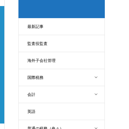
最新記事
監査役監査
海外子会社管理
国際税務
会計
英語
普通の税務（色々）