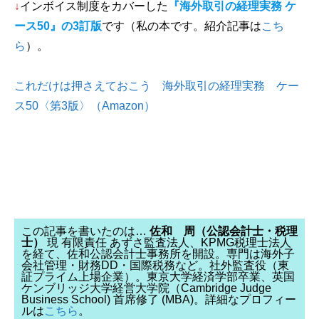
↓
インボイス制度をカバーした
『海外取引の経理実務 ケ
ース50』の3訂版
です（私の本です。紹介記事は
こち
ら
）。
これだけは押さえておこう 海外取引の経理実務 ケー
ス50〈第3版〉（Amazon）
この記事を書いたのは…
佐和 周（公認会計士・税理
士）
現 有限責任 あずさ監査法人、KPMG税理士法人
を経て、佐和公認会計士事務所を開設。専門は海外子
会社管理・財務DD・国際税務など。社外監査役（東
証プライム上場企業）。東京大学経済学部卒業、英国
ケンブリッジ大学経営大学院（Cambridge Judge
Business School) 首席修了 (MBA)。詳細なプロフィー
ルは
こちら
。