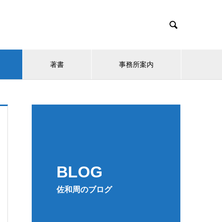

著書
事務所案内
BLOG
佐和周のブログ