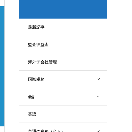
最新記事
監査役監査
海外子会社管理
国際税務
会計
英語
普通の税務（色々）