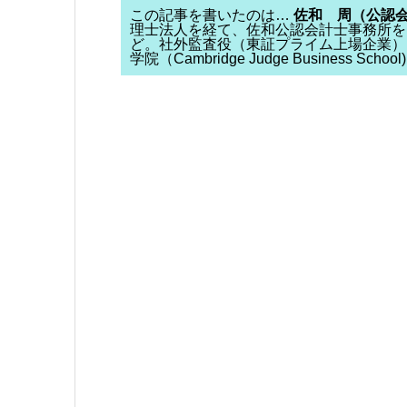
この記事を書いたのは…
佐和 周（公認
理士法人を経て、佐和公認会計士事務所を
ど。社外監査役（東証プライム上場企業）
学院（Cambridge Judge Business S