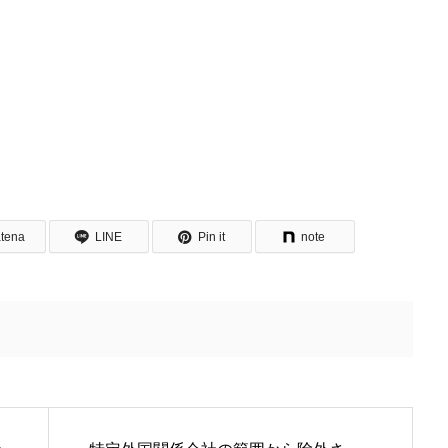
tena
LINE
Pin it
note