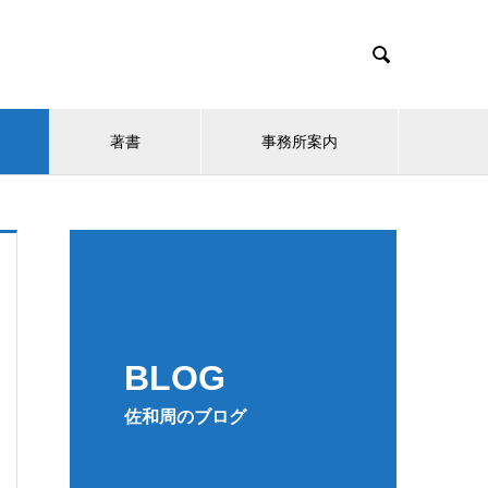

著書
事務所案内
BLOG
佐和周のブログ