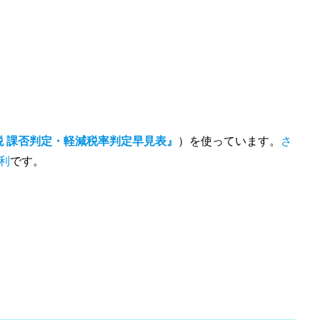
税 課否判定・軽減税率判定早見表』
）を使っています。
さ
利
です。