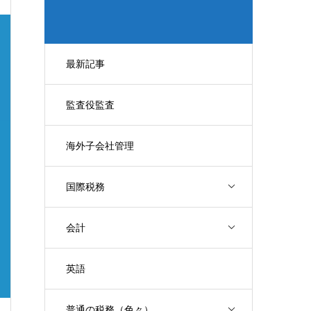
最新記事
監査役監査
海外子会社管理
国際税務
会計
英語
普通の税務（色々）