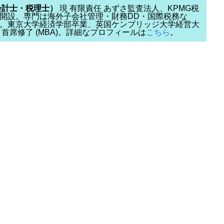
会計士・税理士）
現 有限責任 あずさ監査法人、KPMG税
開設。専門は海外子会社管理・財務DD・国際税務な
。東京大学経済学部卒業、英国ケンブリッジ大学経営大
chool) 首席修了 (MBA)。詳細なプロフィールは
こちら
。