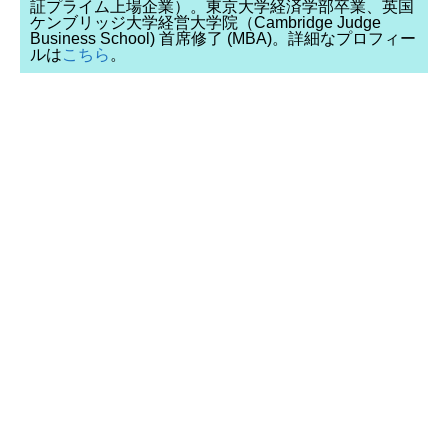
証プライム上場企業）。東京大学経済学部卒業、英国
ケンブリッジ大学経営大学院（Cambridge Judge
Business School) 首席修了 (MBA)。詳細なプロフィー
ルは
こちら
。