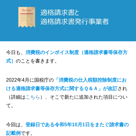
今日も、
消費税のインボイス制度（適格請求書等保存方
式）
のことを書きます。
2022年4月に国税庁の
「消費税の仕入税額控除制度にお
ける適格請求書等保存方式に関するＱ＆Ａ」が改訂
され
（詳細は
こちら
）、そこで新たに追加された項目につい
て。
今回は、
登録日である令和5年10月1日をまたぐ請求書の
記載例
です。