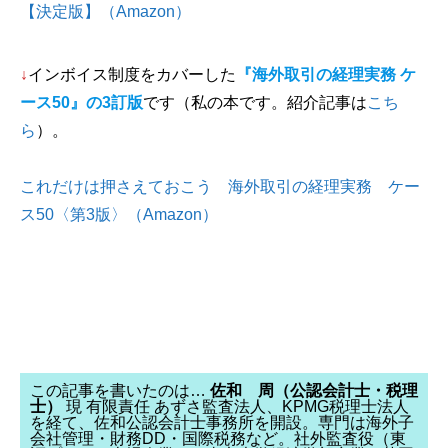
【決定版】（Amazon）
↓
インボイス制度をカバーした
『海外取引の経理実務 ケ
ース50』の3訂版
です（私の本です。紹介記事は
こち
ら
）。
これだけは押さえておこう 海外取引の経理実務 ケー
ス50〈第3版〉（Amazon）
この記事を書いたのは…
佐和 周（公認会計士・税理
士）
現 有限責任 あずさ監査法人、KPMG税理士法人
を経て、佐和公認会計士事務所を開設。専門は海外子
会社管理・財務DD・国際税務など。社外監査役（東