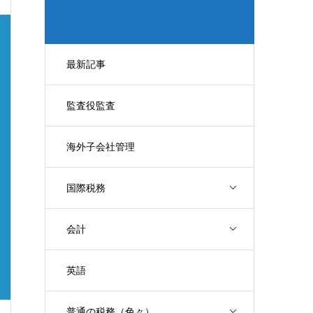
最新記事
監査役監査
海外子会社管理
国際税務
会計
英語
普通の税務（色々）