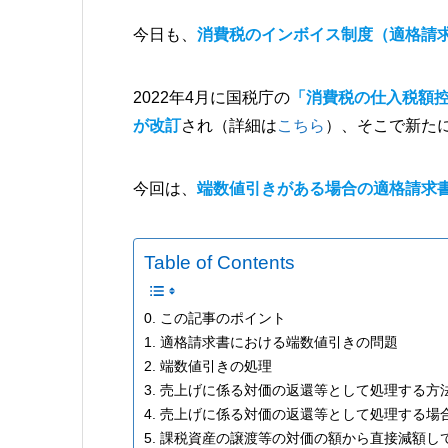
今日も、
消費税のインボイス制度（適格請
2022年4月に国税庁の
「消費税の仕入税額
が改訂
され（詳細は
こちら
）、そこで新た
今回は、
端数値引きがある場合の適格請求
Table of Contents
0. この記事のポイント
1. 適格請求書における端数値引きの問題
2. 端数値引きの処理
3. 売上げに係る対価の返還等として処理する方法
4. 売上げに係る対価の返還等として処理する場
5. 課税資産の譲渡等の対価の額から直接減額して