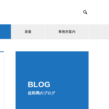

著書
事務所案内
BLOG
佐和周のブログ