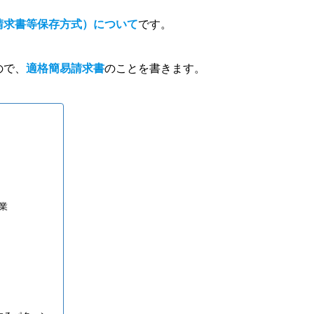
請求書等保存方式）について
です。
ので、
適格簡易請求書
のことを書きます。
業