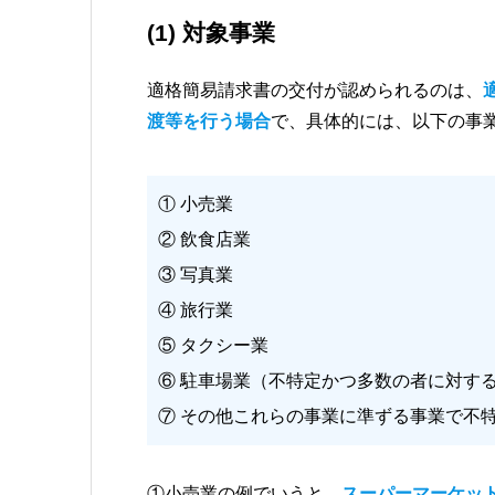
(1) 対象事業
適格簡易請求書の交付が認められるのは、
渡等を行う場合
で、具体的には、以下の事
① 小売業
② 飲食店業
③ 写真業
④ 旅行業
⑤ タクシー業
⑥ 駐車場業（不特定かつ多数の者に対す
⑦ その他これらの事業に準ずる事業で不
①小売業の例でいうと、
スーパーマーケッ