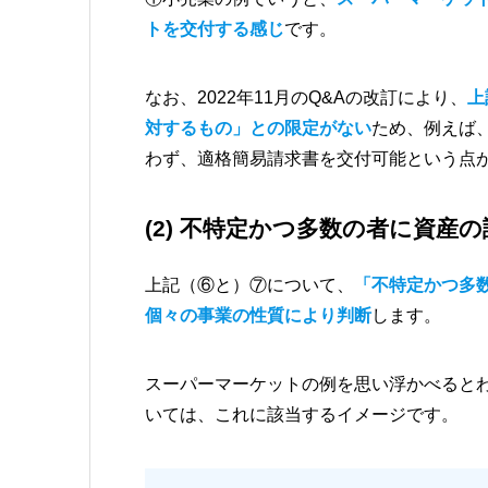
トを交付する感じ
です。
なお、2022年11月のQ&Aの改訂により、
上
対するもの」との限定がない
ため、例えば
わず、適格簡易請求書を交付可能という点
(2) 不特定かつ多数の者に資産
上記（⑥と）⑦について、
「不特定かつ多
個々の事業の性質により判断
します。
スーパーマーケットの例を思い浮かべると
いては、これに該当するイメージです。