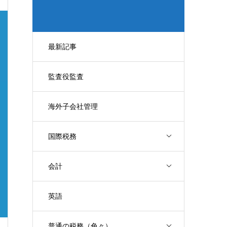
最新記事
監査役監査
海外子会社管理
国際税務
会計
英語
普通の税務（色々）