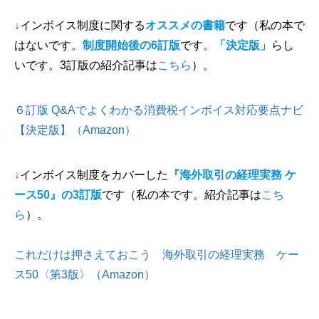
↓
インボイス制度に関する
オススメの書籍
です（私の本で
はないです。
制度開始後の6訂版
です。
「決定版」
らし
いです。3訂版の紹介記事は
こちら
）。
６訂版 Q&Aでよくわかる消費税インボイス対応要点ナビ
【決定版】（Amazon）
↓
インボイス制度をカバーした
『海外取引の経理実務 ケ
ース50』の3訂版
です（私の本です。紹介記事は
こち
ら
）。
これだけは押さえておこう 海外取引の経理実務 ケー
ス50〈第3版〉（Amazon）