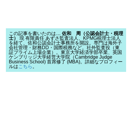
この記事を書いたのは…
佐和 周（公認会計士・税理
士）
現 有限責任 あずさ監査法人、KPMG税理士法人
を経て、佐和公認会計士事務所を開設。専門は海外子
会社管理・財務DD・国際税務など。社外監査役（東
証プライム上場企業）。東京大学経済学部卒業、英国
ケンブリッジ大学経営大学院（Cambridge Judge
Business School) 首席修了 (MBA)。詳細なプロフィー
ルは
こちら
。