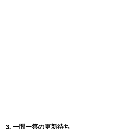
3. 一問一答の更新待ち