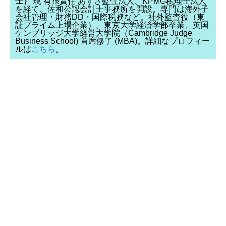
士）
現 有限責任 あずさ監査法人、KPMG税理士法人
を経て、佐和公認会計士事務所を開設。専門は海外子
会社管理・財務DD・国際税務など。社外監査役（東
証プライム上場企業）。東京大学経済学部卒業、英国
ケンブリッジ大学経営大学院（Cambridge Judge
Business School) 首席修了 (MBA)。詳細なプロフィー
ルは
こちら
。