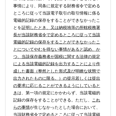
事情により、同条に規定する財務省令で定める
ところに従って当該電子取引の取引情報に係る
電磁的記録の保存をすることができなかったこ
とを
証明したとき、又は納税地等の所轄税務署
長が当該財務省令で定めるところに従って当該
電磁的記録の保存をすることができなかったこ
とについてやむを得ない事情があると認め、か
つ、当該保存義務者が国税に関する法律の規定
による当該電磁的記録を出力することにより作
成した書面（整然とした形式及び明瞭な状態で
出力されたものに限る。）の提示若しくは提出
の要求に応じることができるようにしていると
き
は、第一項の規定にかかわらず、当該電磁的
記録の保存をすることができる。ただし、
これ
らの事情
が生じなかったとした場合において、
当該財務省令で定めるところに従って当該電磁