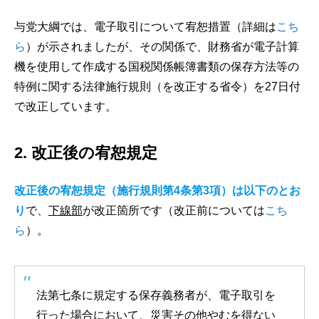
与党大綱では、電子取引について宥恕措置（詳細は
こち
ら
）が示されましたが、その関係で、財務省が電子計算
機を使用して作成する国税関係帳簿書類の保存方法等の
特例に関する法律施行規則（を改正する省令）を27日付
で改正しています。
2. 改正後の宥恕規定
改正後の宥恕規定（施行規則第4条第3項）は以下のとお
り
で、
下線部
が改正箇所です（改正前については
こち
ら
）。
法第七条に規定する保存義務者が、電子取引を
行った場合において、災害その他やむを得ない