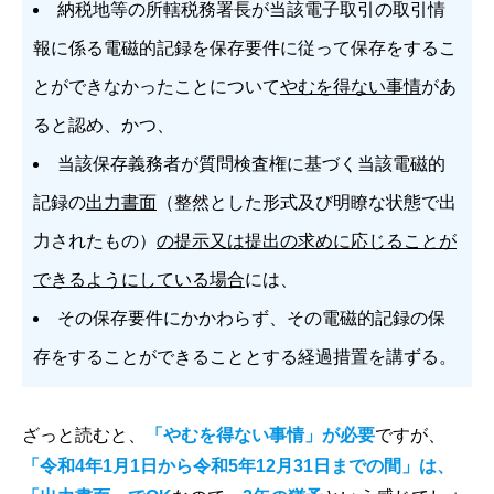
納税地等の所轄税務署長が当該電子取引の取引情
報に係る電磁的記録を保存要件に従って保存をするこ
とができなかったことについて
やむを得ない事情
があ
ると認め、かつ、
当該保存義務者が質問検査権に基づく当該電磁的
記録の
出力書面
（整然とした形式及び明瞭な状態で出
力されたもの）
の提示又は提出の求めに応じることが
できるようにしている場合
には、
その保存要件にかかわらず、その電磁的記録の保
存をすることができることとする経過措置を講ずる。
ざっと読むと、
「やむを得ない事情」が必要
ですが、
「令和4年1月1日から令和5年12月31日までの間」は、