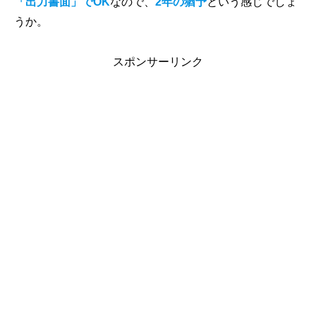
「出力書面」でOK
なので、
2年の猶予
という感じでしょ
うか。
スポンサーリンク