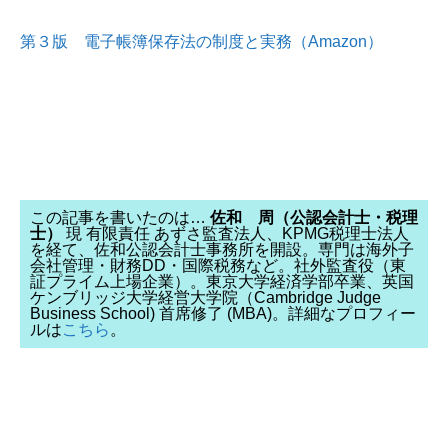
第３版 電子帳簿保存法の制度と実務（Amazon）
この記事を書いたのは…
佐和 周（公認会計士・税理
士）
現 有限責任 あずさ監査法人、KPMG税理士法人
を経て、佐和公認会計士事務所を開設。専門は海外子
会社管理・財務DD・国際税務など。社外監査役（東
証プライム上場企業）。東京大学経済学部卒業、英国
ケンブリッジ大学経営大学院（Cambridge Judge
Business School) 首席修了 (MBA)。詳細なプロフィー
ルは
こちら
。