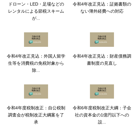
ドローン・LED・足場などの
令和4年改正見込：証拠書類の
レンタルによる節税スキーム
ない簿外経費への対応
が...
令和4年改正見込：外国人留学
令和4年改正見込：財産債務調
生等を消費税の免税対象から
書制度の見直し
除...
令和4年度税制改正：自公税制
令和6年度税制改正大綱：子会
調査会が税制改正大綱案を了
社の資本金の1億円以下への
承
設...