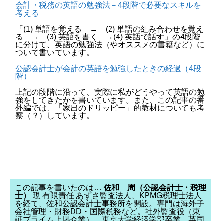
会計・税務の英語の勉強法－4段階で必要なスキルを
考える
「(1) 単語を覚える → (2) 単語の組み合わせを覚え
る → (3) 英語を書く →(4) 英語で話す」の4段階
に分けて、英語の勉強法（やオススメの書籍など）に
ついて書いています。
公認会計士が会計の英語を勉強したときの経過（4段
階）
上記の段階に沿って、実際に私がどうやって英語の勉
強をしてきたかを書いています。また、この記事の番
外編では、「家出のドリッピー」的教材についても考
察（？）しています。
この記事を書いたのは…
佐和 周（公認会計士・税理
士）
現 有限責任 あずさ監査法人、KPMG税理士法人
を経て、佐和公認会計士事務所を開設。専門は海外子
会社管理・財務DD・国際税務など。社外監査役（東
証プライム上場企業）。東京大学経済学部卒業、英国