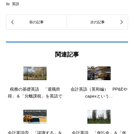
英語
関連記事
税務の基礎英語 「退職所
会計英語（英和編） PP&Eや
得」＆「分離課税」を英語で
capexという...
会計英語⑤ 「認識する」を
会計英語 「仮払金」＆「仮