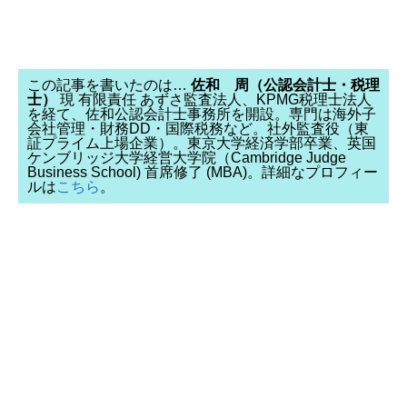
この記事を書いたのは…
佐和 周（公認会計士・税理
士）
現 有限責任 あずさ監査法人、KPMG税理士法人
を経て、佐和公認会計士事務所を開設。専門は海外子
会社管理・財務DD・国際税務など。社外監査役（東
証プライム上場企業）。東京大学経済学部卒業、英国
ケンブリッジ大学経営大学院（Cambridge Judge
Business School) 首席修了 (MBA)。詳細なプロフィー
ルは
こちら
。