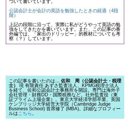
ついて書いています。
公認会計士が会計の英語を勉強したときの経過（4段
階）
上記の段階に沿って、実際に私がどうやって英語の勉
強をしてきたかを書いています。また、この記事の番
外編では、「家出のドリッピー」的教材についても考
察（？）しています。
この記事を書いたのは…
佐和 周（公認会計士・税理
士）
現 有限責任 あずさ監査法人、KPMG税理士法人
を経て、佐和公認会計士事務所を開設。専門は海外子
会社管理・財務DD・国際税務など。社外監査役（東
証プライム上場企業）。東京大学経済学部卒業、英国
ケンブリッジ大学経営大学院（Cambridge Judge
Business School) 首席修了 (MBA)。詳細なプロフィー
ルは
こちら
。