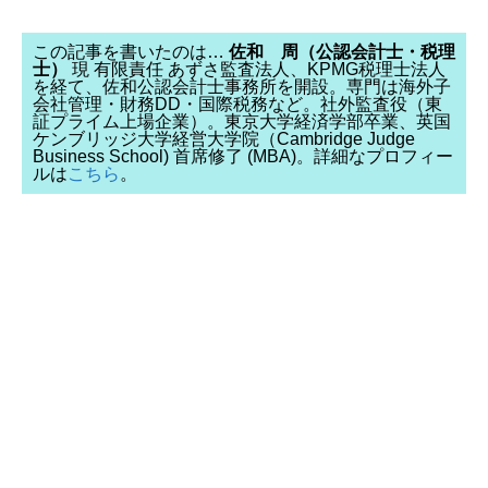
この記事を書いたのは…
佐和 周（公認会計士・税理
士）
現 有限責任 あずさ監査法人、KPMG税理士法人
を経て、佐和公認会計士事務所を開設。専門は海外子
会社管理・財務DD・国際税務など。社外監査役（東
証プライム上場企業）。東京大学経済学部卒業、英国
ケンブリッジ大学経営大学院（Cambridge Judge
Business School) 首席修了 (MBA)。詳細なプロフィー
ルは
こちら
。