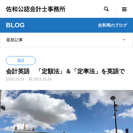
佐和公認会計士事務所

BLOG
佐和周のブログ
最新記事
英語
会計英語 「定額法」＆「定率法」を英語で
2020.10.24
2021.10.24