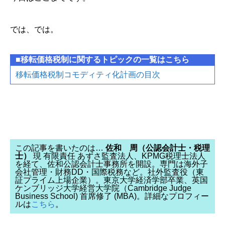
では、では。
■移転価格税制に関するトピックの一覧はこちら
移転価格税制コモディティ化計画の目次
この記事を書いたのは…
佐和 周（公認会計士・税理
士）
現 有限責任 あずさ監査法人、KPMG税理士法人
を経て、佐和公認会計士事務所を開設。専門は海外子
会社管理・財務DD・国際税務など。社外監査役（東
証プライム上場企業）。東京大学経済学部卒業、英国
ケンブリッジ大学経営大学院（Cambridge Judge
Business School) 首席修了 (MBA)。詳細なプロフィー
ルは
こちら
。