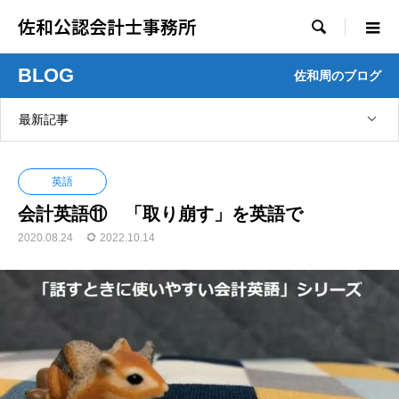
佐和公認会計士事務所

BLOG
佐和周のブログ
最新記事
英語
会計英語⑪ 「取り崩す」を英語で
2020.08.24
2022.10.14