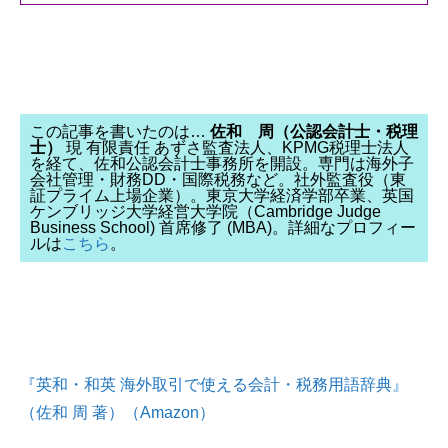
この記事を書いたのは…
佐和 周（公認会計士・税理
士）
現 有限責任 あずさ監査法人、KPMG税理士法人
を経て、佐和公認会計士事務所を開設。専門は海外子
会社管理・財務DD・国際税務など。社外監査役（東
証プライム上場企業）。東京大学経済学部卒業、英国
ケンブリッジ大学経営大学院（Cambridge Judge
Business School) 首席修了 (MBA)。詳細なプロフィー
ルは
こちら
。
『英和・和英 海外取引で使える会計・税務用語辞典』
（佐和 周 著）（Amazon）