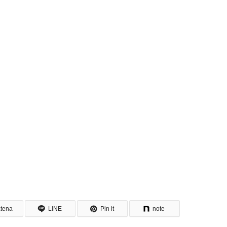
tena
LINE
Pin it
note