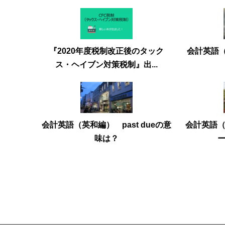
『2020年度税制改正後のタック
会計英語（
ス・ヘイブン対策税制』出...
会計英語
会計英語（英和編） past dueの意
味は？