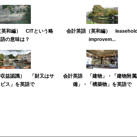
英和編） CITという略
会計英語（英和編） leasehol
語の意味は？
improvem...
（収益認識） 「財又はサ
会計英語 「建物」・「建物附属
ービス」を英語で
備」・「構築物」を英語で