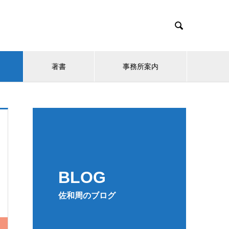

著書
事務所案内
BLOG
佐和周のブログ