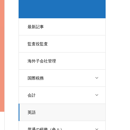
最新記事
監査役監査
海外子会社管理
国際税務
会計
英語
普通の税務（色々）