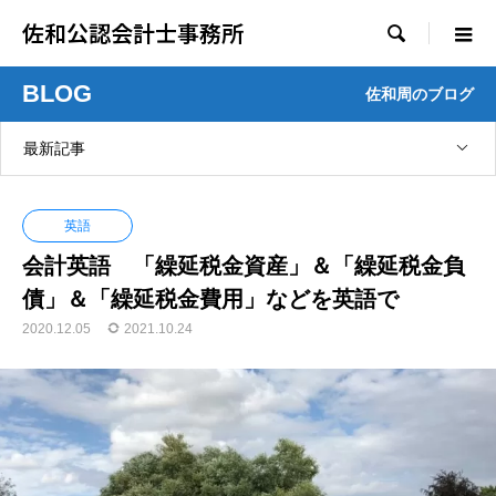
佐和公認会計士事務所

BLOG
佐和周のブログ
最新記事
英語
会計英語 「繰延税金資産」＆「繰延税金負
債」＆「繰延税金費用」などを英語で
2020.12.05
2021.10.24