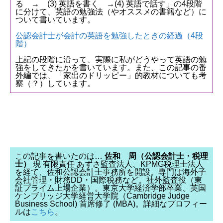
る → (3) 英語を書く →(4) 英語で話す」の4段階
に分けて、英語の勉強法（やオススメの書籍など）に
ついて書いています。
公認会計士が会計の英語を勉強したときの経過（4段
階）
上記の段階に沿って、実際に私がどうやって英語の勉
強をしてきたかを書いています。また、この記事の番
外編では、「家出のドリッピー」的教材についても考
察（？）しています。
この記事を書いたのは…
佐和 周（公認会計士・税理
士）
現 有限責任 あずさ監査法人、KPMG税理士法人
を経て、佐和公認会計士事務所を開設。専門は海外子
会社管理・財務DD・国際税務など。社外監査役（東
証プライム上場企業）。東京大学経済学部卒業、英国
ケンブリッジ大学経営大学院（Cambridge Judge
Business School) 首席修了 (MBA)。詳細なプロフィー
ルは
こちら
。