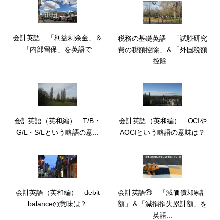
会計英語 「利益剰余金」＆
税務の基礎英語 「試験研究
「内部留保」を英語で
費の税額控除」＆「外国税額
控除...
会計英語（英和編） T/B・
会計英語（英和編） OCIや
G/L・S/Lという略語の意...
AOCIという略語の意味は？
会計英語（英和編） debit
会計英語㉔ 「減価償却累計
balanceの意味は？
額」＆「減損損失累計額」を
英語...