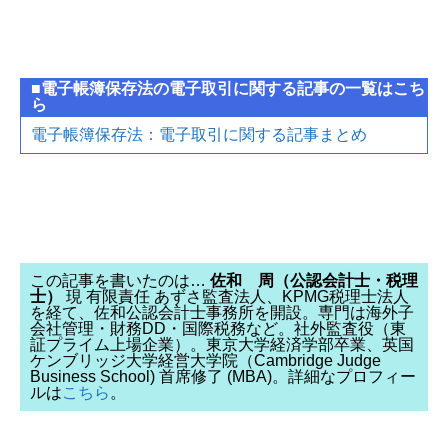
■電子帳簿保存法の電子取引に関する記事の一覧はこち
ら
電子帳簿保存法：電子取引に関する記事まとめ
この記事を書いたのは…
佐和 周（公認会計士・税理
士）
現 有限責任 あずさ監査法人、KPMG税理士法人
を経て、佐和公認会計士事務所を開設。専門は海外子
会社管理・財務DD・国際税務など。社外監査役（東
証プライム上場企業）。東京大学経済学部卒業、英国
ケンブリッジ大学経営大学院（Cambridge Judge
Business School) 首席修了 (MBA)。詳細なプロフィー
ルは
こちら
。