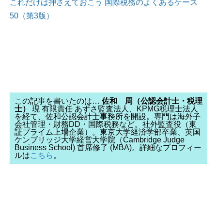
これだけは押さえておこう 国際税務のよくあるケース
50（第3版）
この記事を書いたのは…
佐和 周（公認会計士・税理
士）
現 有限責任 あずさ監査法人、KPMG税理士法人
を経て、佐和公認会計士事務所を開設。専門は海外子
会社管理・財務DD・国際税務など。社外監査役（東
証プライム上場企業）。東京大学経済学部卒業、英国
ケンブリッジ大学経営大学院（Cambridge Judge
Business School) 首席修了 (MBA)。詳細なプロフィー
ルは
こちら
。