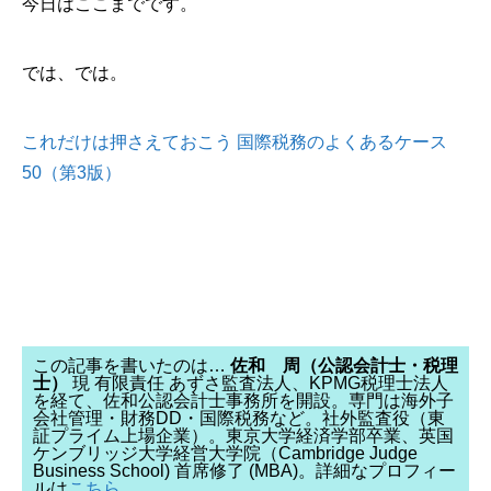
今日はここまでです。
では、では。
これだけは押さえておこう 国際税務のよくあるケース
50（第3版）
この記事を書いたのは…
佐和 周（公認会計士・税理
士）
現 有限責任 あずさ監査法人、KPMG税理士法人
を経て、佐和公認会計士事務所を開設。専門は海外子
会社管理・財務DD・国際税務など。社外監査役（東
証プライム上場企業）。東京大学経済学部卒業、英国
ケンブリッジ大学経営大学院（Cambridge Judge
Business School) 首席修了 (MBA)。詳細なプロフィー
ルは
こちら
。