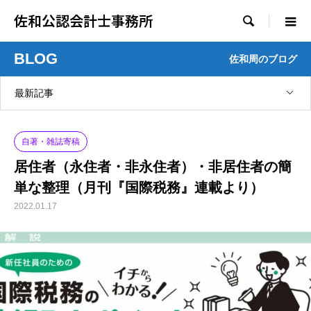
佐和公認会計士事務所

BLOG
佐和周のブログ
最新記事
自著・雑誌寄稿
居住者（永住者・非永住者）・非居住者の簡
単な整理（月刊『国際税務』連載より）
2022.01.17