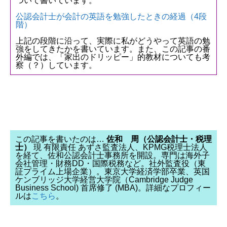
ついて書いています。
公認会計士が会計の英語を勉強したときの経過（4段
階）
上記の段階に沿って、実際に私がどうやって英語の勉
強をしてきたかを書いています。また、この記事の番
外編では、「家出のドリッピー」的教材についても考
察（？）しています。
この記事を書いたのは…
佐和 周（公認会計士・税理
士）
現 有限責任 あずさ監査法人、KPMG税理士法人
を経て、佐和公認会計士事務所を開設。専門は海外子
会社管理・財務DD・国際税務など。社外監査役（東
証プライム上場企業）。東京大学経済学部卒業、英国
ケンブリッジ大学経営大学院（Cambridge Judge
Business School) 首席修了 (MBA)。詳細なプロフィー
ルは
こちら
。