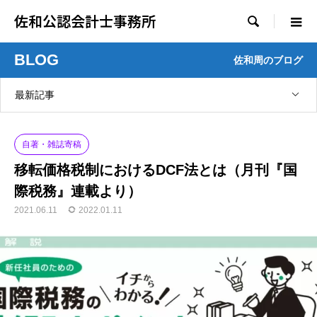
佐和公認会計士事務所

BLOG
佐和周のブログ
最新記事
自著・雑誌寄稿
移転価格税制におけるDCF法とは（月刊『国
際税務』連載より）
2021.06.11
2022.01.11