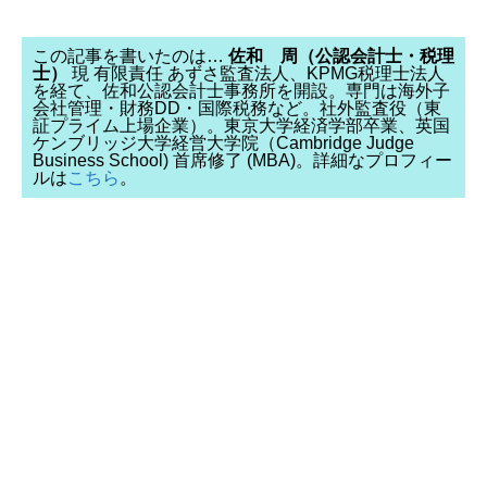
この記事を書いたのは…
佐和 周（公認会計士・税理
士）
現 有限責任 あずさ監査法人、KPMG税理士法人
を経て、佐和公認会計士事務所を開設。専門は海外子
会社管理・財務DD・国際税務など。社外監査役（東
証プライム上場企業）。東京大学経済学部卒業、英国
ケンブリッジ大学経営大学院（Cambridge Judge
Business School) 首席修了 (MBA)。詳細なプロフィー
ルは
こちら
。