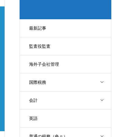
最新記事
監査役監査
海外子会社管理
国際税務
会計
英語
普通の税務（色々）