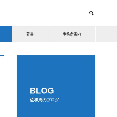

著書
事務所案内
BLOG
佐和周のブログ