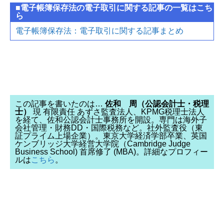
■電子帳簿保存法の電子取引に関する記事の一覧はこち
ら
電子帳簿保存法：電子取引に関する記事まとめ
この記事を書いたのは…
佐和 周（公認会計士・税理
士）
現 有限責任 あずさ監査法人、KPMG税理士法人
を経て、佐和公認会計士事務所を開設。専門は海外子
会社管理・財務DD・国際税務など。社外監査役（東
証プライム上場企業）。東京大学経済学部卒業、英国
ケンブリッジ大学経営大学院（Cambridge Judge
Business School) 首席修了 (MBA)。詳細なプロフィー
ルは
こちら
。