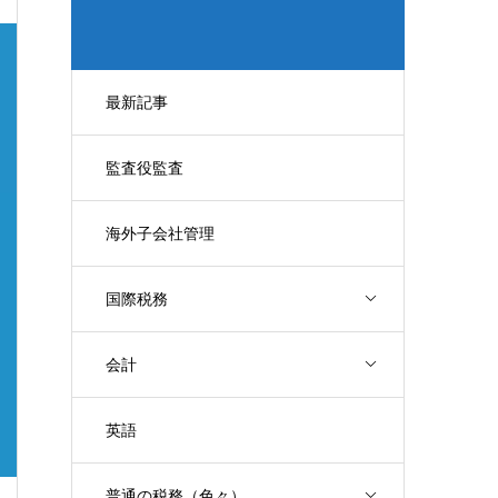
最新記事
監査役監査
海外子会社管理
国際税務
会計
英語
普通の税務（色々）