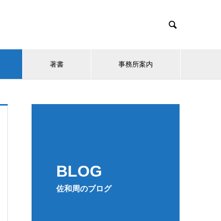

著書
事務所案内
BLOG
佐和周のブログ