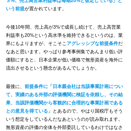
３%、売上高営業利益率は毎期20%と仮定している」と
いう前提
が置かれています。
今後10年間、売上高が3%で成長し続けて、売上高営業
利益率も20%という高水準を維持できるというのは、業
界にもよりますが、そこそこ
アグレッシブな前提条件
だ
なあと思います。やっぱり参考事例集であんまり低い評
価額にすると、日本企業が低い価格で無形資産を海外に
流出させるという懸念があるんでしょうか。
最後に、
前提条件に「日本親会社は当該事業計画につい
て、実績のある外部の評価機関に検証を依頼し、その結
果、当該評価機関から客観的に合理的な事業計画である
との意見を得ている」
とあるので、やはり国税庁もそう
いう想定をしているんだなあというのが読み取れます。
無形資産の評価の全体を外部委託しているわけではなさ