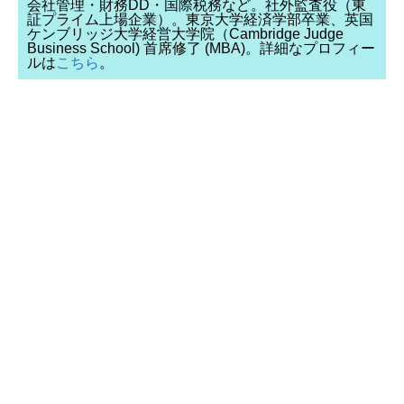
会社管理・財務DD・国際税務など。社外監査役（東
証プライム上場企業）。東京大学経済学部卒業、英国
ケンブリッジ大学経営大学院（Cambridge Judge
Business School) 首席修了 (MBA)。詳細なプロフィー
ルは
こちら
。