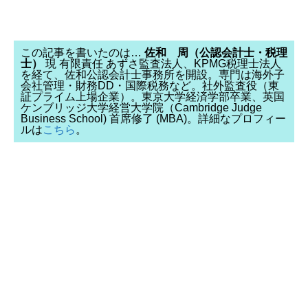
この記事を書いたのは…
佐和 周（公認会計士・税理
士）
現 有限責任 あずさ監査法人、KPMG税理士法人
を経て、佐和公認会計士事務所を開設。専門は海外子
会社管理・財務DD・国際税務など。社外監査役（東
証プライム上場企業）。東京大学経済学部卒業、英国
ケンブリッジ大学経営大学院（Cambridge Judge
Business School) 首席修了 (MBA)。詳細なプロフィー
ルは
こちら
。