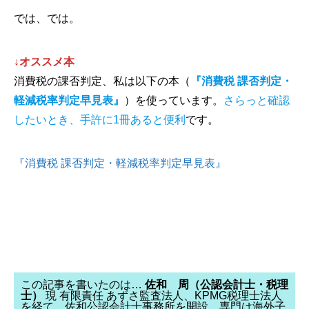
では、では。
↓オススメ本
消費税の課否判定、私は以下の本（
『消費税 課否判定・
軽減税率判定早見表』
）を使っています。
さらっと確認
したいとき、手許に1冊あると便利
です。
『消費税 課否判定・軽減税率判定早見表』
この記事を書いたのは…
佐和 周（公認会計士・税理
士）
現 有限責任 あずさ監査法人、KPMG税理士法人
を経て、佐和公認会計士事務所を開設。専門は海外子