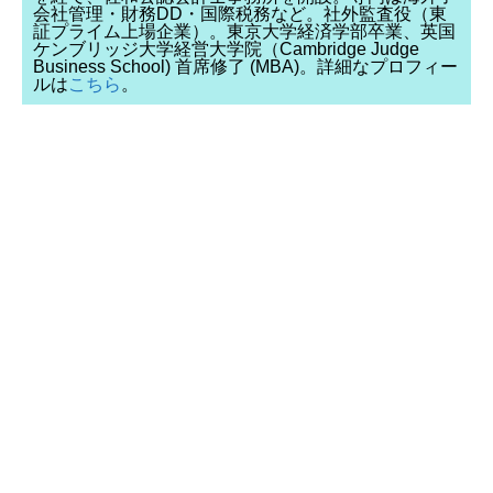
会社管理・財務DD・国際税務など。社外監査役（東
証プライム上場企業）。東京大学経済学部卒業、英国
ケンブリッジ大学経営大学院（Cambridge Judge
Business School) 首席修了 (MBA)。詳細なプロフィー
ルは
こちら
。