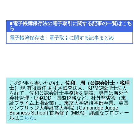
■電子帳簿保存法の電子取引に関する記事の一覧はこち
ら
電子帳簿保存法：電子取引に関する記事まとめ
この記事を書いたのは…
佐和 周（公認会計士・税理
士）
現 有限責任 あずさ監査法人、KPMG税理士法人
を経て、佐和公認会計士事務所を開設。専門は海外子
会社管理・財務DD・国際税務など。社外監査役（東
証プライム上場企業）。東京大学経済学部卒業、英国
ケンブリッジ大学経営大学院（Cambridge Judge
Business School) 首席修了 (MBA)。詳細なプロフィー
ルは
こちら
。