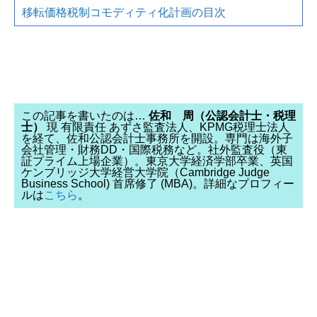
移転価格税制コモディティ化計画の目次
この記事を書いたのは…
佐和 周（公認会計士・税理
士）
現 有限責任 あずさ監査法人、KPMG税理士法人
を経て、佐和公認会計士事務所を開設。専門は海外子
会社管理・財務DD・国際税務など。社外監査役（東
証プライム上場企業）。東京大学経済学部卒業、英国
ケンブリッジ大学経営大学院（Cambridge Judge
Business School) 首席修了 (MBA)。詳細なプロフィー
ルは
こちら
。