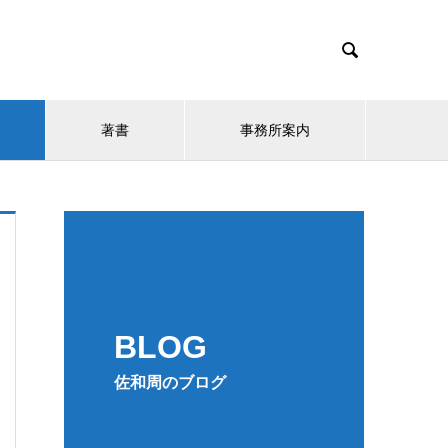

著書
事務所案内
BLOG
佐和周のブログ