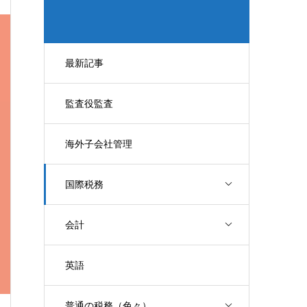
最新記事
監査役監査
海外子会社管理
国際税務
会計
英語
普通の税務（色々）