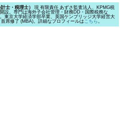
会計士・税理士）
現 有限責任 あずさ監査法人、KPMG税
開設。専門は海外子会社管理・財務DD・国際税務な
。東京大学経済学部卒業、英国ケンブリッジ大学経営大
chool) 首席修了 (MBA)。詳細なプロフィールは
こちら
。