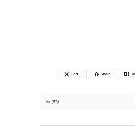
Post
Share
Ha
英語