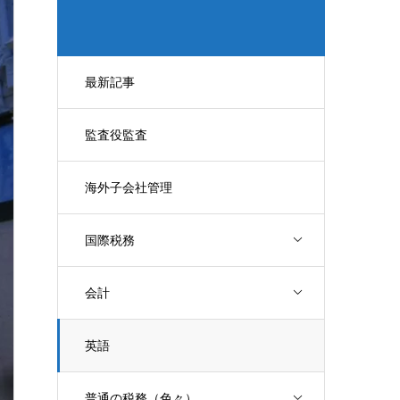
最新記事
監査役監査
海外子会社管理
国際税務
会計
英語
普通の税務（色々）