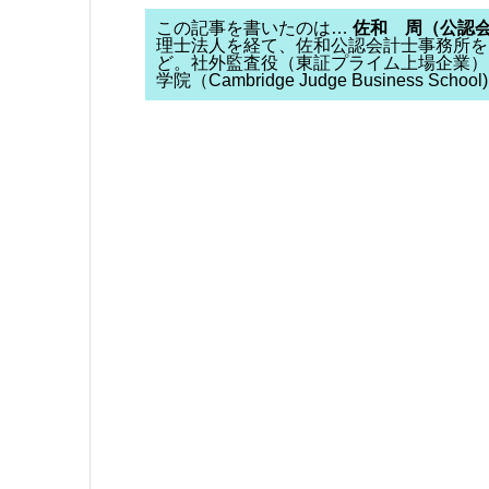
この記事を書いたのは…
佐和 周（公認
理士法人を経て、佐和公認会計士事務所を
ど。社外監査役（東証プライム上場企業）
学院（Cambridge Judge Business S