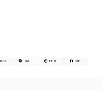
tena
LINE
Pin it
note